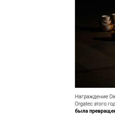
Награждение Die
Orgatec этого г
была превращен