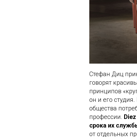
Стефан Диц при
говорят красивы
принципов «круг
он и его студия
общества потреб
профессии.
Diez
срока их службы
от отдельных п