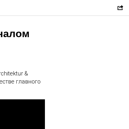
рналом
hitektur &
естве главного