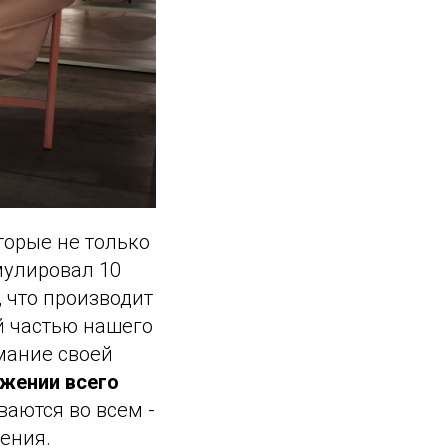
торые не только
мулировал 10
, что производит
й частью нашего
мание своей
яжении всего
аются во всем -
ения.