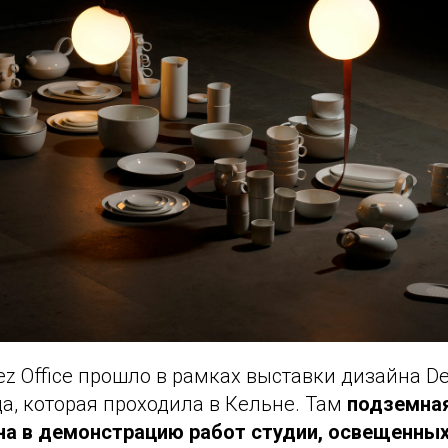
z Office прошло в рамках выставки дизайна Des
ода, которая проходила в Кельне. Там
подземная
а в демонстрацию работ студии, освещенных