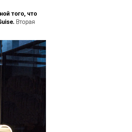
ой того, что
Guise.
Вторая