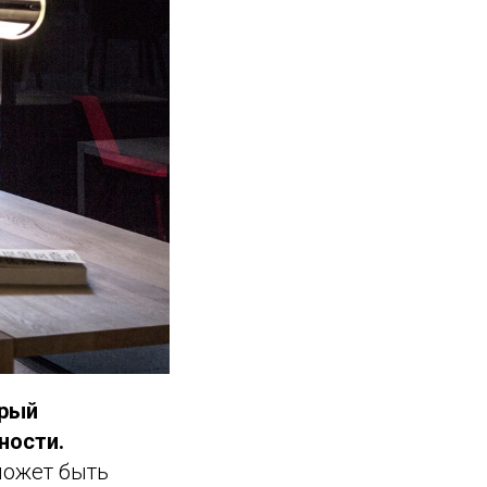
орый
ности.
может быть