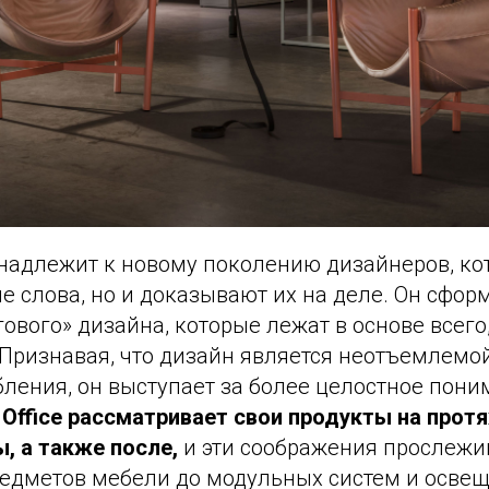
надлежит к новому поколению дизайнеров, ко
е слова, но и доказывают их на деле. Он сфор
ового» дизайна, которые лежат в основе всего
. Признавая, что дизайн является неотъемлемо
ления, он выступает за более целостное пони
 Office рассматривает свои продукты на прот
, а также после,
и эти соображения прослежив
редметов мебели до модульных систем и освещ