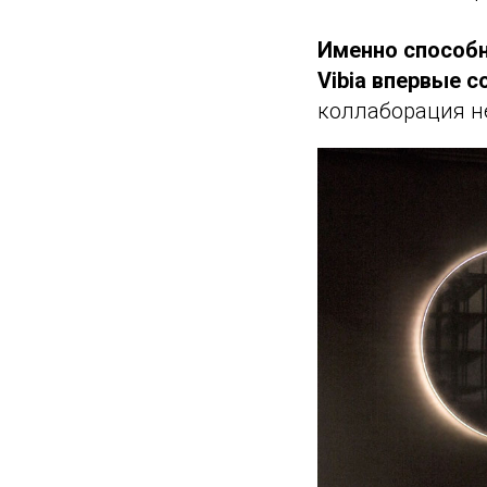
Именно способн
Vibia впервые с
коллаборация не