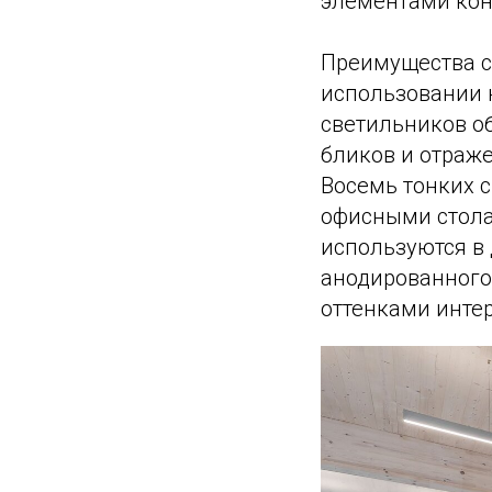
элементами кон
Преимущества 
использовании 
светильников о
бликов и отраже
Восемь тонких 
офисными стола
используются в 
анодированного
оттенками интер