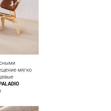
есными
мещение мягко
ьцевые
PALADIO
и