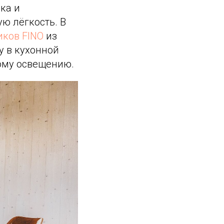
ка и
ю лёгкость. В
иков FINO
из
 в кухонной
ому освещению.