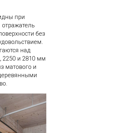
идны при
й отражатель
поверхности без
 удовольствием.
гаются над
, 2250 и 2810 мм
з матового и
 деревянными
во.