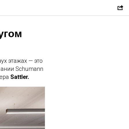
угом
ух этажах — это
пании Schumann
нера
Sattler.