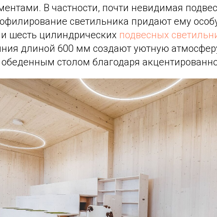
ентами. В частности, почти невидимая подвес
офилирование светильника придают ему особу
ми шесть цилиндрических
подвесных светильн
ния длиной 600 мм создают уютную атмосферу
 обеденным столом благодаря акцентированн