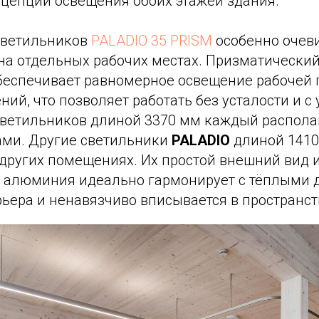
цепции освещения обоих этажей здания.
светильников
PALADIO 35 PRISM
особенно очев
на отдельных рабочих местах. Призматически
беспечивает равномерное освещение рабочей 
ний, что позволяет работать без усталости и с
светильников длиной 3370 мм каждый распола
ми. Другие светильники
PALADIO
длиной 1410
других помещениях. Их простой внешний вид и
 алюминия идеально гармонирует с тёплыми
ьера и ненавязчиво вписывается в пространст