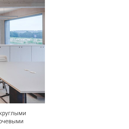
 круглыми
лючевыми