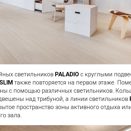
йных светильников
PALADIO
с круглыми подв
SLIM
также повторяется на первом этаже. По
оны с помощью различных светильников. Кол
двешены над трибуной, а линии светильников
рытое пространство зоны активного отдыха ил
го зала.