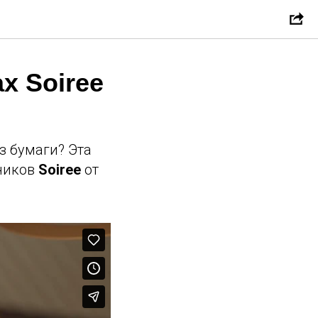
х Soiree
з бумаги? Эта
ьников
Soiree
от