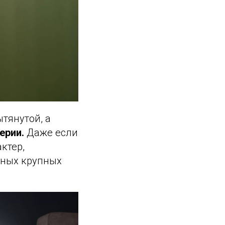
ытянутой, а
ерии.
Даже если
ктер,
нных крупных